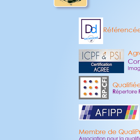
Référencé
Agr
Con
Image
Qualifié
R
épertoire
Membre de QualiPr
Association pour la qualif