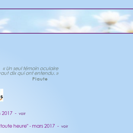
« Un seul témoin oculaire
aut dix qui ont entendu. »
Plaute
in 2017 -
voir
à toute heure" - mars 2017 -
voir