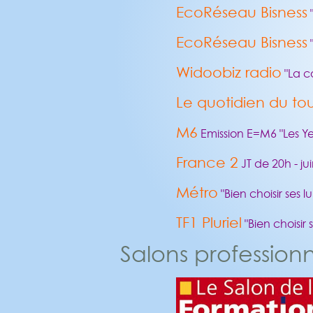
EcoRéseau Bisness
"
EcoRéseau Bisness
"
Widoobiz radio
"La c
Le quotidien du to
M6
Emission E=M6 "Les Yeu
France 2
JT de 20h - ju
Métro
"Bien choisir ses 
TF1 Pluriel
"Bien choisir 
Salons professionn