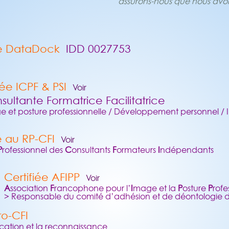
assurons-nous que nous avon
e DataDock
IDD 0027753
ée ICPF & PSI
Voir
sultante Formatrice Facilitatrice
 et posture professionnelle / Développement personnel / In
e au RP-CFI
Voir
P
rofessionnel des
C
onsultants
F
ormateurs
I
ndépendants
Certifiée AFIPP
Voir
A
ssociation
F
rancophone pour l’
I
mage et la
P
osture
P
rofe
> Responsable du comité d’adhésion et de déontologie de
o-CFI
ication et la reconnaissance