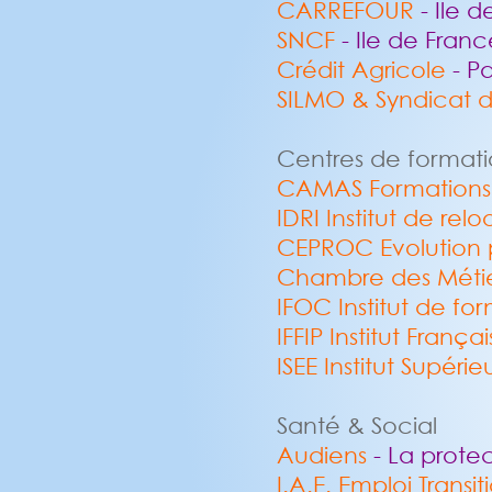
CARREFOUR
- Ile 
SNCF
- Ile de Franc
Crédit Agricole
- Pa
SILMO & Syndicat d
Centres de format
CAMAS Formations 
IDRI Institut de rel
CEPROC Evolution 
Chambre des Métie
IFOC
Institut de f
IFFIP
Institut França
ISEE
Institut Supér
Santé & Social
Audiens
- La protec
I.A.E. Emploi Transit