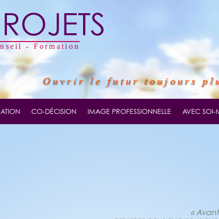
PROJETS
onseil - Formation
Ouvrir le futur toujours pl
ATION
CO-DÉCISION
IMAGE PROFESSIONNELLE
AVEC SOI
« Avant