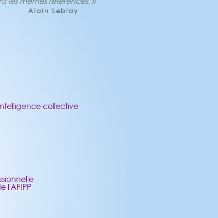
s les mêmes références. »
Alain Leblay
telligence collective
ssionnelle
 l'AFIPP