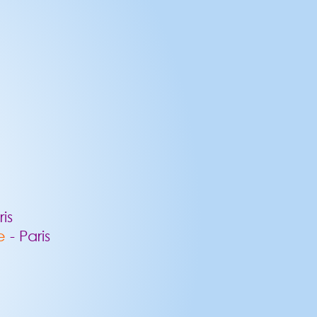
ris
se
- Paris