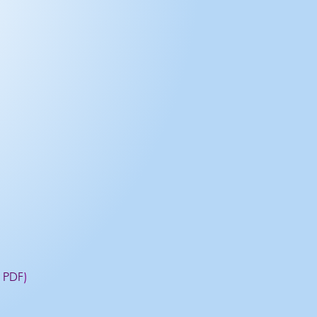
r PDF
)