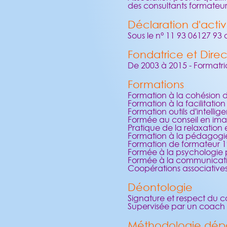
des consultants formateu
Déclaration d'activ
Sous le n° 11 93 06127 93
Fondatrice et Dire
De 2003 à 2015 - Formatri
Formations
Formation à la cohésion 
Formation à la facilitatio
Formation outils d'intellig
Formée au conseil en ima
Pratique de la relaxation
Formation à la pédagogie
Formation de formateur 
Formée à la psychologi
Formée à la communicati
Coopérations associatives 
Déontologie
Signature et respect du 
Supervisée par un coach 
Méthodologie dép