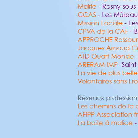
Mairie
- Rosny-sous-
CCAS
- Les Mûreau
Mission Locale
- Le
CPVA de la CAF
- 
APPROCHE Ressour
Jacques Arnaud C
ATD Quart Monde
-
ARERAM IMP
- Sain
La vie de plus belle
Volontaires sans Fro
Réseaux profession
Les chemins de la
AFIPP Association 
La boite à malice
-