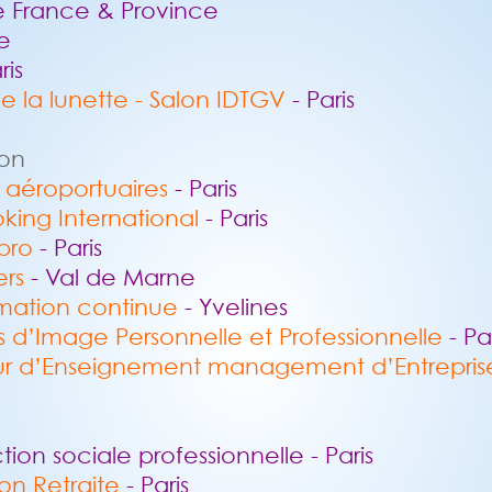
de France & Province
e
ris
e la lunette - Salon IDTGV
- Paris
ion
aéroportuaires
- Paris
ooking International
- Paris
pro
- Paris
rs
- Val de Marne
ormation continue
- Yvelines
is d’Image Personnelle et Professionnelle
- Pa
ieur d’Enseignement management d’Entrepri
tion sociale professionnelle - Paris
ion Retraite
- Paris