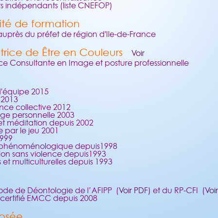
rs indépendants (liste CNEFOP)
ité de formation
 auprès du préfet de région d'Ile-de-France
ctrice de Être en Couleurs
Voir
ce Consultante en Image et posture professionnelle
d'équipe 2015
n 2013
ence collective 2012
ge personnelle 2003
 et méditation depuis 2002
 par le jeu 2001
1999
e phénoménologique depuis1998
on sans violence depuis1993
et multiculturelles depuis 1993
code de Déontologie de l’AFIPP (
Voir PDF
) et du RP-CFI (
Voi
certifié EMCC depuis 2008
osée