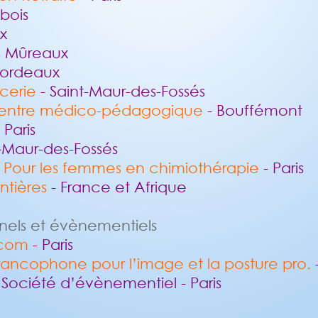
bois
x
s Mûreaux
Bordeaux
cerie
- Saint-Maur-des-Fossés
entre médico-pédagogique
- Bouffémont
 Paris
t-Maur-des-Fossés
Pour les femmes en chimiothérapie
- Paris
ntières
- France et Afrique
nels et évènementiels
 com
- Paris
francophone pour l’image et la posture pro.
-
 Société d’évènementiel - Paris