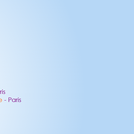
ris
se
- Paris