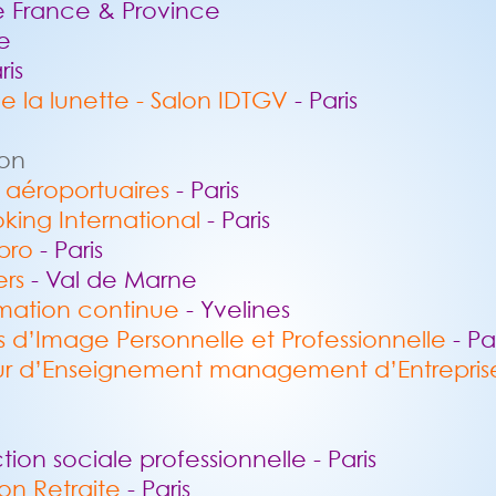
de France & Province
e
ris
e la lunette - Salon IDTGV
- Paris
ion
aéroportuaires
- Paris
ooking International
- Paris
pro
- Paris
rs
- Val de Marne
ormation continue
- Yvelines
is d’Image Personnelle et Professionnelle
- Pa
ieur d’Enseignement management d’Entrepri
tion sociale professionnelle - Paris
ion Retraite
- Paris