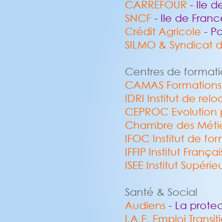
CARREFOUR
- Ile 
SNCF
- Ile de Franc
Crédit Agricole
- Pa
SILMO & Syndicat d
Centres de format
CAMAS Formations 
IDRI Institut de rel
CEPROC Evolution 
Chambre des Métie
IFOC
Institut de f
IFFIP
Institut França
ISEE
Institut Supér
Santé & Social
Audiens
- La protec
I.A.E. Emploi Transit