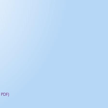
r PDF
)