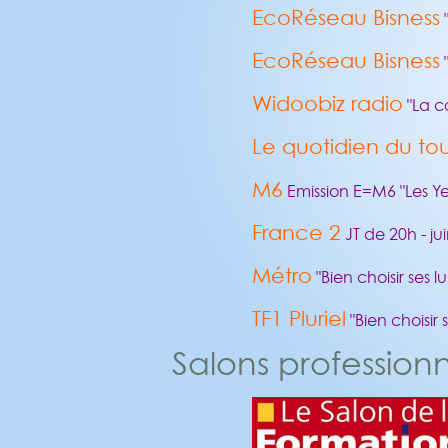
EcoRéseau Bisness
"
EcoRéseau Bisness
"
Widoobiz radio
"La c
Le quotidien du to
M6
Emission E=M6 "Les Yeu
France 2
JT de 20h - ju
Métro
"Bien choisir ses 
TF1 Pluriel
"Bien choisir 
Salons professionn