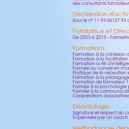
des consultants formateu
Déclaration d'activ
Sous le n° 11 93 06127 93
Fondatrice et Dire
De 2003 à 2015 - Formatri
Formations
Formation à la cohésion 
Formation à la facilitatio
Formation outils d'intellig
Formée au conseil en ima
Pratique de la relaxation
Formation à la pédagogie
Formation de formateur 
Formée à la psychologi
Formée à la communicati
Coopérations associatives 
Déontologie
Signature et respect du 
Supervisée par un coach 
Méthodologie dép