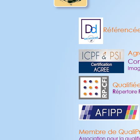
Référencé
Agr
Con
Image
Qualifié
R
épertoire
Membre de QualiPr
Association pour la qualif