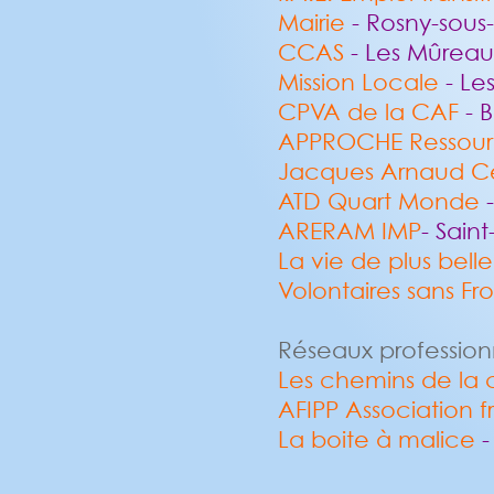
Mairie
- Rosny-sous-
CCAS
- Les Mûreau
Mission Locale
- Le
CPVA de la CAF
- 
APPROCHE Ressour
Jacques Arnaud C
ATD Quart Monde
-
ARERAM IMP
- Sain
La vie de plus belle
Volontaires sans Fro
Réseaux profession
Les chemins de la
AFIPP Association 
La boite à malice
-