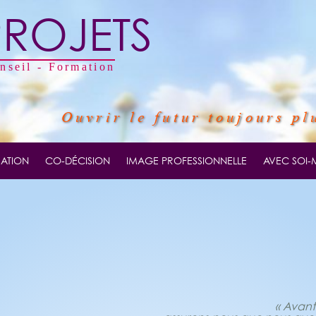
PROJETS
onseil - Formation
Ouvrir le futur toujours pl
ATION
CO-DÉCISION
IMAGE PROFESSIONNELLE
AVEC SOI
« Avant