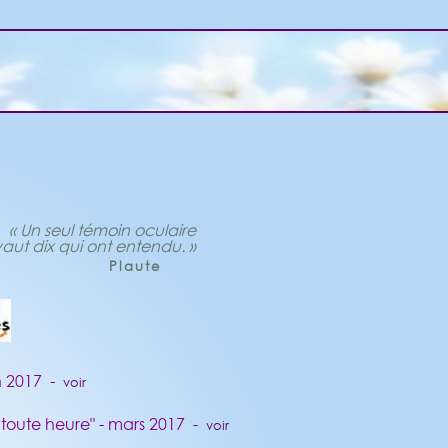
« Un seul témoin oculaire
aut dix qui ont entendu. »
Plaute
in 2017 -
voir
à toute heure" - mars 2017 -
voir