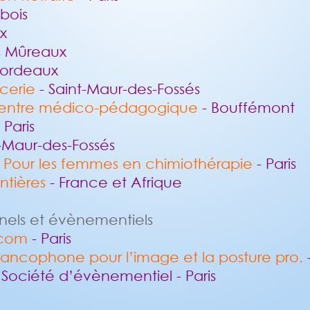
bois
x
s Mûreaux
Bordeaux
cerie
- Saint-Maur-des-Fossés
entre médico-pédagogique
- Bouffémont
 Paris
t-Maur-des-Fossés
Pour les femmes en chimiothérapie
- Paris
ntières
- France et Afrique
nels et évènementiels
 com
- Paris
francophone pour l’image et la posture pro.
-
 Société d’évènementiel - Paris