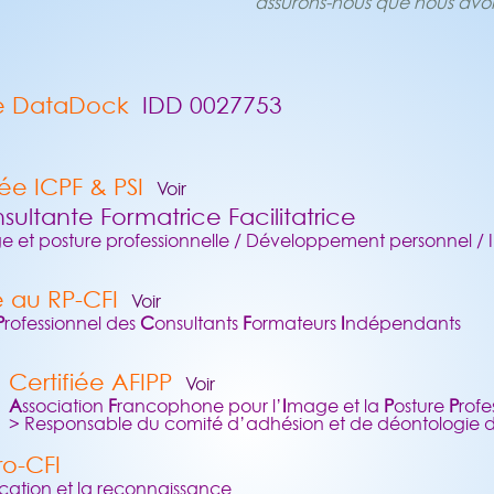
assurons-nous que nous avon
e DataDock
IDD 0027753
ée ICPF & PSI
Voir
sultante Formatrice Facilitatrice
 et posture professionnelle / Développement personnel / In
e au RP-CFI
Voir
P
rofessionnel des
C
onsultants
F
ormateurs
I
ndépendants
Certifiée AFIPP
Voir
A
ssociation
F
rancophone pour l’
I
mage et la
P
osture
P
rofe
> Responsable du comité d’adhésion et de déontologie de
o-CFI
ication et la reconnaissance