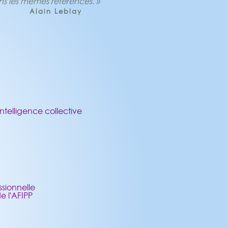
s les mêmes références. »
Alain Leblay
telligence collective
ssionnelle
 l'AFIPP