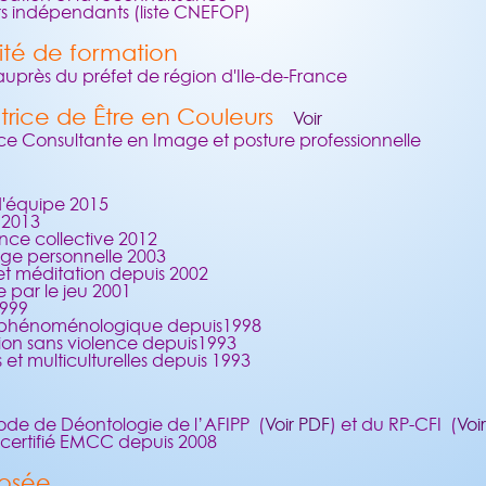
rs indépendants (liste CNEFOP)
ité de formation
 auprès du préfet de région d'Ile-de-France
ctrice de Être en Couleurs
Voir
ce Consultante en Image et posture professionnelle
d'équipe 2015
n 2013
ence collective 2012
ge personnelle 2003
 et méditation depuis 2002
 par le jeu 2001
1999
e phénoménologique depuis1998
on sans violence depuis1993
et multiculturelles depuis 1993
code de Déontologie de l’AFIPP (
Voir PDF
) et du RP-CFI (
Voi
certifié EMCC depuis 2008
osée