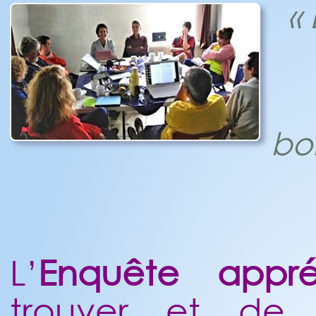
«
bo
L’
Enquête appréc
trouver et de f