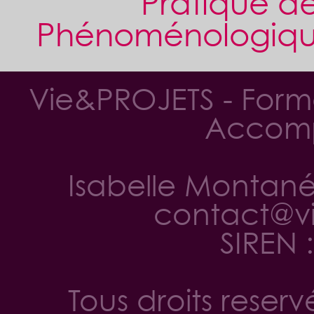
Pratique de
Phénoménologique,
Vie&PROJETS - Forma
Accom
Isabelle Montané -
contact@vi
SIREN 
Tous droits reser